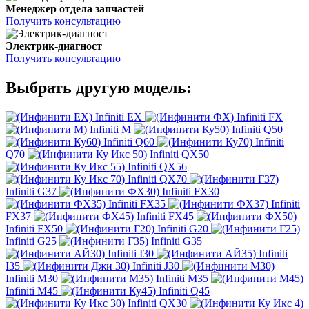
Менеджер отдела запчастей
Получить консультацию
Электрик-диагност
Получить консультацию
Выбрать другую модель:
Infiniti EX
Infiniti FX
Infiniti M
Infiniti Q50
Infiniti Q60
Infiniti
Q70
Infiniti QX50
Infiniti QX56
Infiniti QX70
Infiniti G37
Infiniti FX30
Infiniti FX35
Infiniti
FX37
Infiniti FX45
Infiniti FX50
Infiniti G20
Infiniti G25
Infiniti G35
Infiniti I30
Infiniti
I35
Infiniti J30
Infiniti M30
Infiniti M35
Infiniti M45
Infiniti Q45
Infiniti QX30