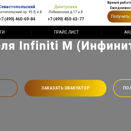
Время работы
Севастопольский
Дмитровка
Ежедневно,
стопольский пр. 95 б, к.8
Лобненская д.17 к.8
Получить
+7 (499) 460-69-84
+7 (499) 450-63-77
ГИ
ПРАЙС ЛИСТ
АК
ля Infiniti M (Инфини
ЗАКАЗАТЬ ЭВАКУАТОР
ПО