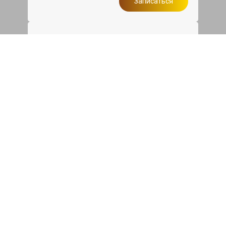
Записаться
Такси в подарок
При ремонте Инфинити ЕХ от 50 000₽
или сроком ремонта более одного дня,
такси до дома по Москве бесплатно.
Записаться
Мойка двигателя
Мойка двигателя Infiniti EX