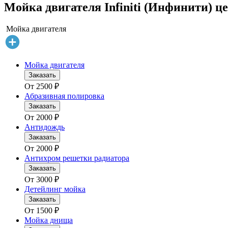
Мойка двигателя Infiniti (Инфинити) це
Мойка двигателя
Мойка двигателя
Заказать
От
2500
₽
Абразивная полировка
Заказать
От
2000
₽
Антидождь
Заказать
От
2000
₽
Антихром решетки радиатора
Заказать
От
3000
₽
Детейлинг мойка
Заказать
От
1500
₽
Мойка днища