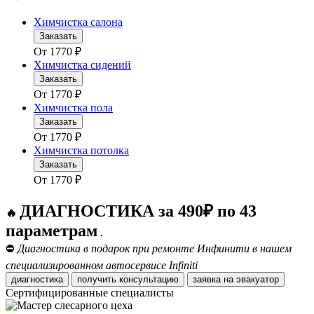
Химчистка салона
Заказать
От
1770
₽
Химчистка сидений
Заказать
От
1770
₽
Химчистка пола
Заказать
От
1770
₽
Химчистка потолка
Заказать
От
1770
₽
ДИАГНОСТИКА за 490₽ по 43
🔥
параметрам
.
⛔
Диагностика в подарок при ремонте Инфинити в нашем
специализированном автосервисе Infiniti
диагностика
получить консультацию
заявка на эвакуатор
Сертифицированные специалисты