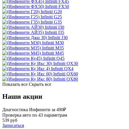
Infiniti FX45
Infiniti FX50
Infiniti G20
Infiniti G25
Infiniti G35
Infiniti I30
Infiniti I35
Infiniti J30
Infiniti M30
Infiniti M35
Infiniti M45
Infiniti Q45
Infiniti QX30
Infiniti QX4
Infiniti QX60
Infiniti QX80
Показать все
Скрыть все
Наши акции
Диагностика Инфинити за 490₽
Проверка авто по 43 параметрам
539 руб
Записаться