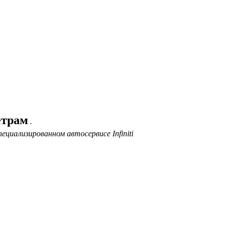
етрам
.
циализированном автосервисе Infiniti