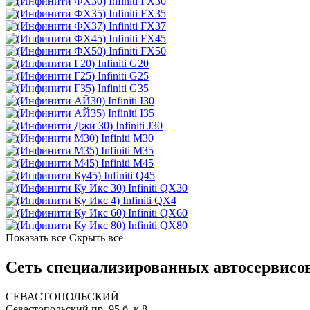
Infiniti FX30
Infiniti FX35
Infiniti FX37
Infiniti FX45
Infiniti FX50
Infiniti G20
Infiniti G25
Infiniti G35
Infiniti I30
Infiniti I35
Infiniti J30
Infiniti M30
Infiniti M35
Infiniti M45
Infiniti Q45
Infiniti QX30
Infiniti QX4
Infiniti QX60
Infiniti QX80
Показать все
Скрыть все
Сеть специализированных автосервисов 
СЕВАСТОПОЛЬСКИЙ
Севастопольский пр. 95 б, к.8