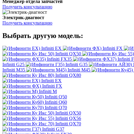
Менеджер отдела запчастей
Получить консультацию
Электрик-диагност
Получить консультацию
Выбрать другую модель:
Infiniti EX
Infiniti FX
Infiniti QX50
Infiniti FX35
Infiniti
Infiniti G25
Infiniti G35
Infiniti M35
Infiniti M45
Infiniti QX80
Infiniti EX
Infiniti FX
Infiniti M
Infiniti Q50
Infiniti Q60
Infiniti Q70
Infiniti QX50
Infiniti QX56
Infiniti QX70
Infiniti G37