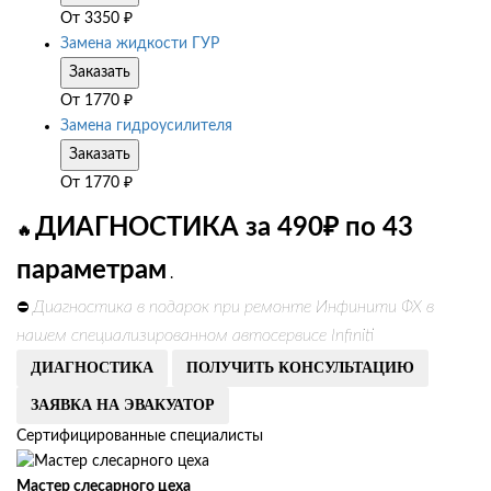
От
3350
₽
Замена жидкости ГУР
Заказать
От
1770
₽
Замена гидроусилителя
Заказать
От
1770
₽
ДИАГНОСТИКА за 490₽ по 43
🔥
параметрам
.
Диагностика в подарок при ремонте Инфинити ФХ в
⛔
нашем специализированном автосервисе Infiniti
ДИАГНОСТИКА
ПОЛУЧИТЬ КОНСУЛЬТАЦИЮ
ЗАЯВКА НА ЭВАКУАТОР
Сертифицированные специалисты
Мастер слесарного цеха