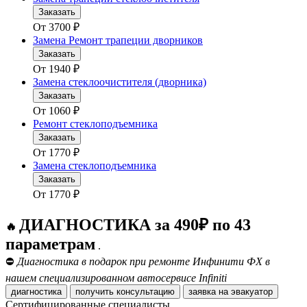
Заказать
От
3700
₽
Замена Ремонт трапеции дворников
Заказать
От
1940
₽
Замена стеклоочистителя (дворника)
Заказать
От
1060
₽
Ремонт стеклоподъемника
Заказать
От
1770
₽
Замена стеклоподъемника
Заказать
От
1770
₽
ДИАГНОСТИКА за 490₽ по 43
🔥
параметрам
.
⛔
Диагностика в подарок при ремонте Инфинити ФХ в
нашем специализированном автосервисе Infiniti
диагностика
получить консультацию
заявка на эвакуатор
Сертифицированные специалисты