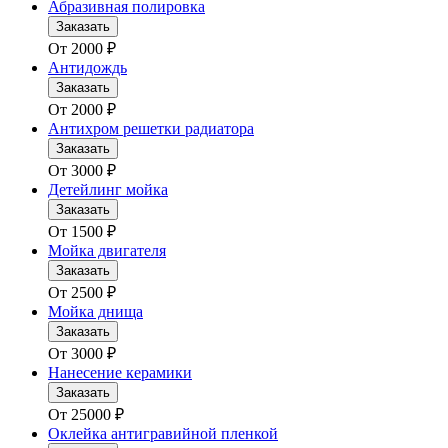
Абразивная полировка
Заказать
От
2000
₽
Антидождь
Заказать
От
2000
₽
Антихром решетки радиатора
Заказать
От
3000
₽
Детейлинг мойка
Заказать
От
1500
₽
Мойка двигателя
Заказать
От
2500
₽
Мойка днища
Заказать
От
3000
₽
Нанесение керамики
Заказать
От
25000
₽
Оклейка антигравийной пленкой