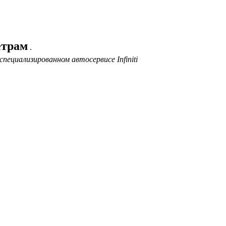
етрам
.
ециализированном автосервисе Infiniti