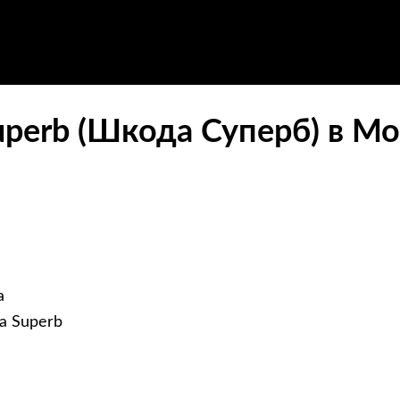
perb (Шкода Суперб) в Мо
а
a Superb