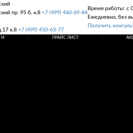
ский
Время работы: с 0
ий пр. 95 б, к.8
+7 (499) 460-69-84
Ежедневно, без в
Получить консул
.17 к.8
+7 (499) 450-63-77
ГИ
ПРАЙС ЛИСТ
АК