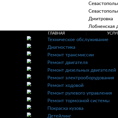
Севастополь
Севастопольск
Дмитровка
Лобненская д
ГЛАВНАЯ
УСЛУ
Техническое обслуживание
Диагностика
Ремонт трансмиссии
Ремонт двигателя
Ремонт дизельных двигателей
Ремонт электрооборудования
Ремонт ходовой
Ремонт рулевого управления
Ремонт тормозной системы
Покраска кузова
Детейлинг