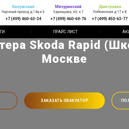
Калужская
Мичуринский
Дмитровка
Научный проезд д.14а к.5
Удальцова, 60, к.7
Лобненская д.17 к.8
+7 (499) 460-63-34
+7 (499) 460-69-76
+7 (499) 450-63-77
ГИ
ПРАЙС ЛИСТ
АК
тера Skoda Rapid (Шк
Москве
ЗАКАЗАТЬ ЭВАКУАТОР
ПО