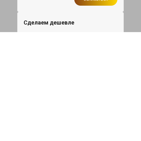
Сделаем дешевле
При калькуляции на руках из другого
сервиса - эти же работы и запчасти по
более низкой цене
Записаться
Такси в подарок
При ремонте Инфинити Ку50 от 50
000₽ или сроком ремонта более