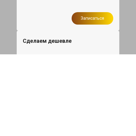
Записаться
Сделаем дешевле
При калькуляции на руках из другого
сервиса - эти же работы и запчасти по
более низкой цене
Записаться
Такси в подарок