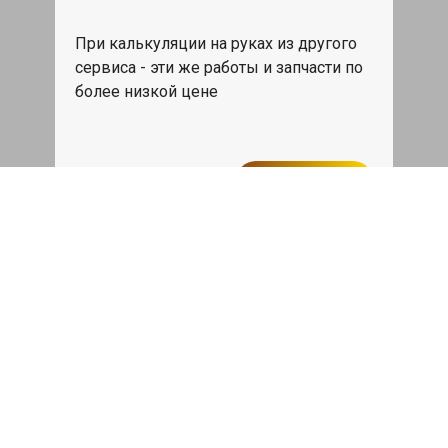
При калькуляции на руках из другого
сервиса - эти же работы и запчасти по
более низкой цене
Записаться
Такси в подарок
При ремонте Инфинити ФХ от 50 000₽
или сроком ремонта более одного дня,
такси до дома по Москве бесплатно.