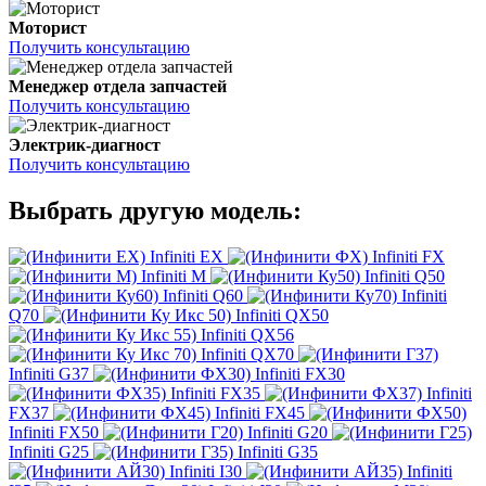
Моторист
Получить консультацию
Менеджер отдела запчастей
Получить консультацию
Электрик-диагност
Получить консультацию
Выбрать другую модель:
Infiniti EX
Infiniti FX
Infiniti M
Infiniti Q50
Infiniti Q60
Infiniti
Q70
Infiniti QX50
Infiniti QX56
Infiniti QX70
Infiniti G37
Infiniti FX30
Infiniti FX35
Infiniti
FX37
Infiniti FX45
Infiniti FX50
Infiniti G20
Infiniti G25
Infiniti G35
Infiniti I30
Infiniti