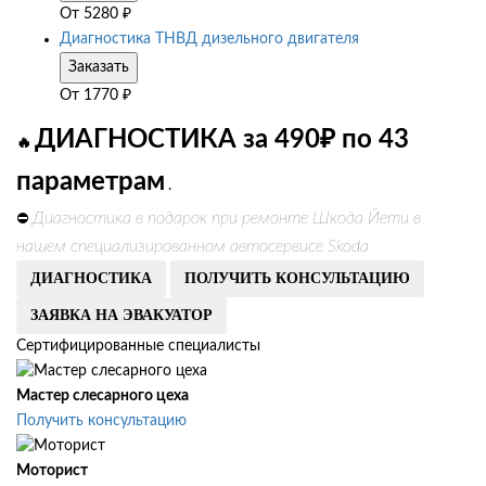
От
5280
₽
Диагностика ТНВД дизельного двигателя
Заказать
От
1770
₽
ДИАГНОСТИКА за 490₽ по 43
🔥
параметрам
.
Диагностика в подарок при ремонте Шкода Йети в
⛔
нашем специализированном автосервисе Skoda
ДИАГНОСТИКА
ПОЛУЧИТЬ КОНСУЛЬТАЦИЮ
ЗАЯВКА НА ЭВАКУАТОР
Сертифицированные специалисты
Мастер слесарного цеха
Получить консультацию
Моторист