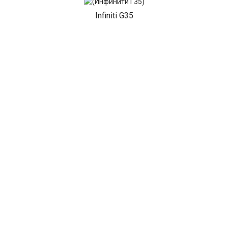
Infiniti G35
Infiniti I30
Infiniti I35
Infiniti J30
Infiniti M30
Infiniti M35