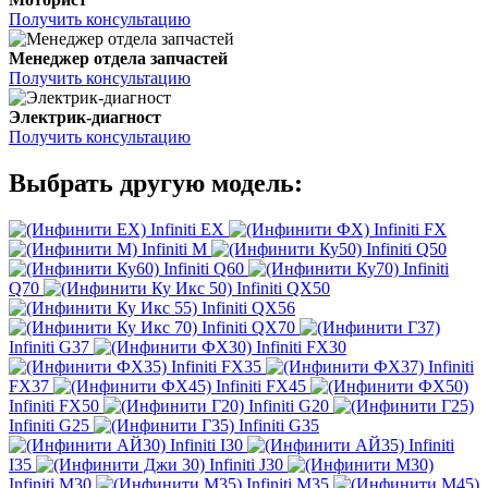
Получить консультацию
Менеджер отдела запчастей
Получить консультацию
Электрик-диагност
Получить консультацию
Выбрать другую модель:
Infiniti EX
Infiniti FX
Infiniti M
Infiniti Q50
Infiniti Q60
Infiniti
Q70
Infiniti QX50
Infiniti QX56
Infiniti QX70
Infiniti G37
Infiniti FX30
Infiniti FX35
Infiniti
FX37
Infiniti FX45
Infiniti FX50
Infiniti G20
Infiniti G25
Infiniti G35
Infiniti I30
Infiniti
I35
Infiniti J30
Infiniti M30
Infiniti M35