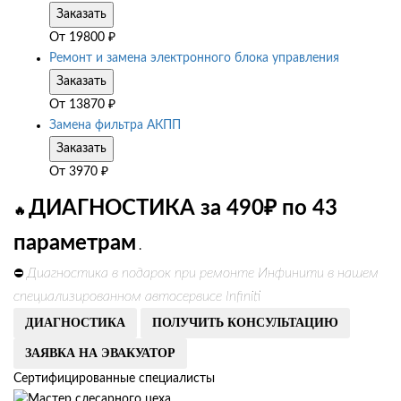
Заказать
От
19800
₽
Ремонт и замена электронного блока управления
Заказать
От
13870
₽
Замена фильтра АКПП
Заказать
От
3970
₽
ДИАГНОСТИКА за 490₽ по 43
🔥
параметрам
.
Диагностика в подарок при ремонте Инфинити в нашем
⛔
специализированном автосервисе Infiniti
ДИАГНОСТИКА
ПОЛУЧИТЬ КОНСУЛЬТАЦИЮ
ЗАЯВКА НА ЭВАКУАТОР
Сертифицированные специалисты