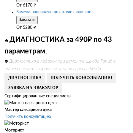
От
6170
₽
Замена направляющих втулок клапанов
Заказать
От
5280
₽
ДИАГНОСТИКА за 490₽ по 43
🔥
параметрам
.
Диагностика в подарок при ремонте Шкода Рапид в
⛔
нашем специализированном автосервисе Skoda
ДИАГНОСТИКА
ПОЛУЧИТЬ КОНСУЛЬТАЦИЮ
ЗАЯВКА НА ЭВАКУАТОР
Сертифицированные специалисты
Мастер слесарного цеха
Получить консультацию
Моторист