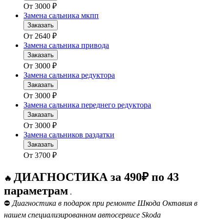
От
3000
₽
Замена сальника мкпп
Заказать
От
2640
₽
Замена сальника привода
Заказать
От
3000
₽
Замена сальника редуктора
Заказать
От
3000
₽
Замена сальника переднего редуктора
Заказать
От
3000
₽
Замена сальников раздатки
Заказать
От
3700
₽
ДИАГНОСТИКА за 490₽ по 43
🔥
параметрам
.
⛔
Диагностика в подарок при ремонте Шкода Октавия в
нашем специализированном автосервисе Skoda