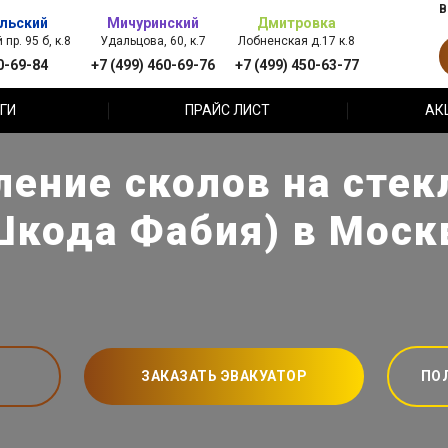
В
льский
Мичуринский
Дмитровка
пр. 95 б, к.8
Удальцова, 60, к.7
Лобненская д.17 к.8
0-69-84
+7 (499) 460-69-76
+7 (499) 450-63-77
ГИ
ПРАЙС ЛИСТ
АК
ление сколов на стекл
Шкода Фабия) в Моск
ЗАКАЗАТЬ ЭВАКУАТОР
ПО