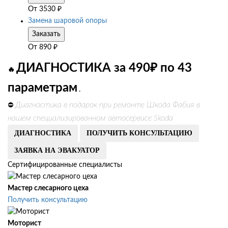
От
3530
₽
Замена шаровой опоры
Заказать
От
890
₽
ДИАГНОСТИКА за 490₽ по 43
🔥
параметрам
.
Диагностика в подарок при ремонте Шкода Фабия в
⛔
нашем специализированном автосервисе Skoda
ДИАГНОСТИКА
ПОЛУЧИТЬ КОНСУЛЬТАЦИЮ
ЗАЯВКА НА ЭВАКУАТОР
Сертифицированные специалисты
Мастер слесарного цеха
Получить консультацию
Моторист