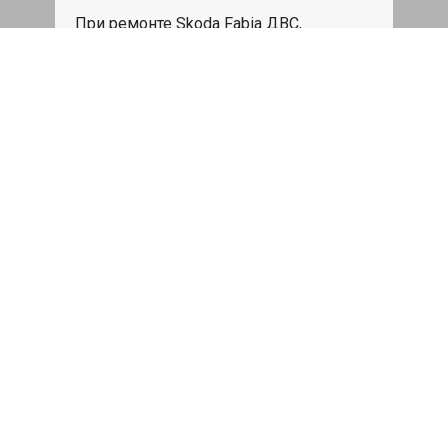
При ремонте Skoda Fabia ДВС,
эвакуация авто в пределах МКАД в
подарок.
Записаться
Сделаем дешевле
При калькуляции на руках из другого
сервиса - эти же работы и запчасти по
более низкой цене
Записаться