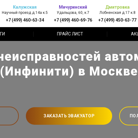
Калужская
Мичуринский
Дмитровка
Научный проезд д.14а к.5
Удальцова, 60, к.7
Лобненская д.17 к.8
+7 (499) 460-63-34
+7 (499) 460-69-76
+7 (499) 450-63-77
ГИ
ПРАЙС ЛИСТ
АК
еисправностей автом
(Инфинити) в Москве
ЗАКАЗАТЬ ЭВАКУАТОР
ПО