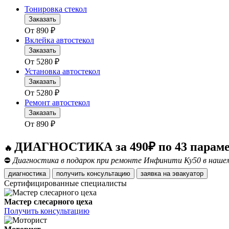
Тонировка стекол
Заказать
От
890
₽
Вклейка автостекол
Заказать
От
5280
₽
Установка автостекол
Заказать
От
5280
₽
Ремонт автостекол
Заказать
От
890
₽
ДИАГНОСТИКА за 490₽ по 43 парам
🔥
⛔
Диагностика в подарок при ремонте Инфинити Ку50 в нашем 
диагностика
получить консультацию
заявка на эвакуатор
Сертифицированные специалисты
Мастер слесарного цеха
Получить консультацию