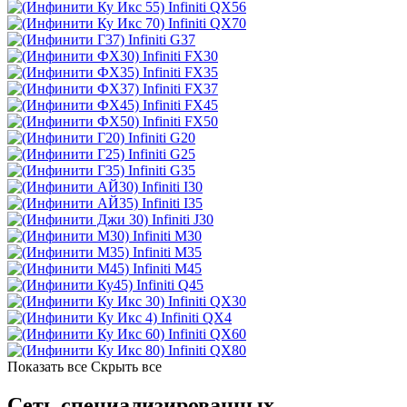
Infiniti QX56
Infiniti QX70
Infiniti G37
Infiniti FX30
Infiniti FX35
Infiniti FX37
Infiniti FX45
Infiniti FX50
Infiniti G20
Infiniti G25
Infiniti G35
Infiniti I30
Infiniti I35
Infiniti J30
Infiniti M30
Infiniti M35
Infiniti M45
Infiniti Q45
Infiniti QX30
Infiniti QX4
Infiniti QX60
Infiniti QX80
Показать все
Скрыть все
Сеть специализированных