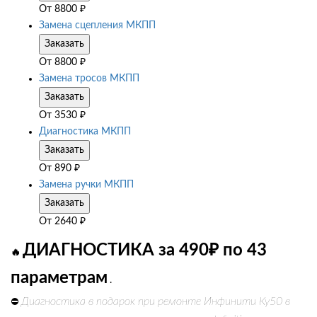
От
8800
₽
Замена сцепления МКПП
Заказать
От
8800
₽
Замена тросов МКПП
Заказать
От
3530
₽
Диагностика МКПП
Заказать
От
890
₽
Замена ручки МКПП
Заказать
От
2640
₽
ДИАГНОСТИКА за 490₽ по 43
🔥
параметрам
.
Диагностика в подарок при ремонте Инфинити Ку50 в
⛔